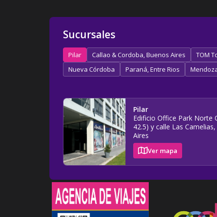
Sucursales
Pilar
Callao & Cordoba, Buenos Aires
TOM To
Nueva Córdoba
Paraná, Entre Rios
Mendoz
Pilar
Edificio Office Park Nort
42.5) y calle Las Camelias,
Aires
Ver mapa