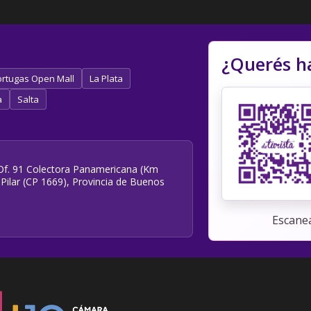
¿Querés h
rtugas Open Mall
La Plata
a
Salta
e Of. 91 Colectora Panamericana (Km
 Pilar (CP 1669), Provincia de Buenos
Escaneá