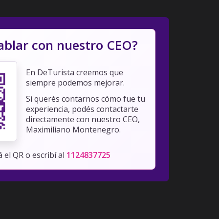
ablar con nuestro CEO?
En DeTurista creemos que
siempre podemos mejorar.
Si querés contarnos cómo fue tu
experiencia, podés contactarte
directamente con nuestro CEO,
Maximiliano Montenegro.
 el QR o escribí al
1124837725