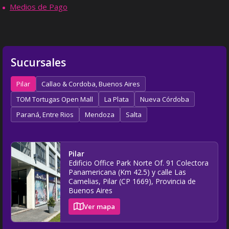
Medios de Pago
Sucursales
Pilar
Callao & Cordoba, Buenos Aires
TOM Tortugas Open Mall
La Plata
Nueva Córdoba
Paraná, Entre Rios
Mendoza
Salta
Pilar
Edificio Office Park Norte Of. 91 Colectora
Panamericana (Km 42.5) y calle Las
Camelias, Pilar (CP 1669), Provincia de
Buenos Aires
Ver mapa