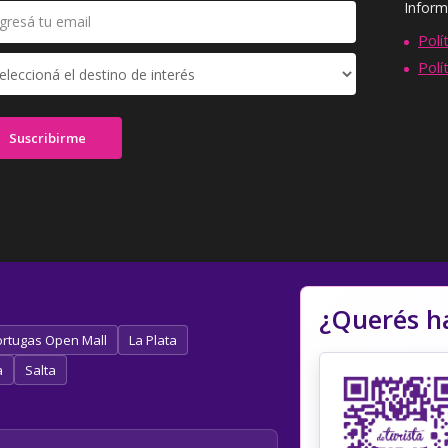
Inform
Polí
Polí
¿Querés h
rtugas Open Mall
La Plata
a
Salta