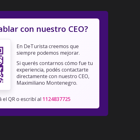
ablar con nuestro CEO?
En DeTurista creemos que
siempre podemos mejorar.
Si querés contarnos cómo fue tu
experiencia, podés contactarte
directamente con nuestro CEO,
Maximiliano Montenegro.
 el QR o escribí al
1124837725