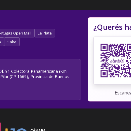
¿Querés h
rtugas Open Mall
La Plata
a
Salta
e Of. 91 Colectora Panamericana (Km
 Pilar (CP 1669), Provincia de Buenos
Escaneá