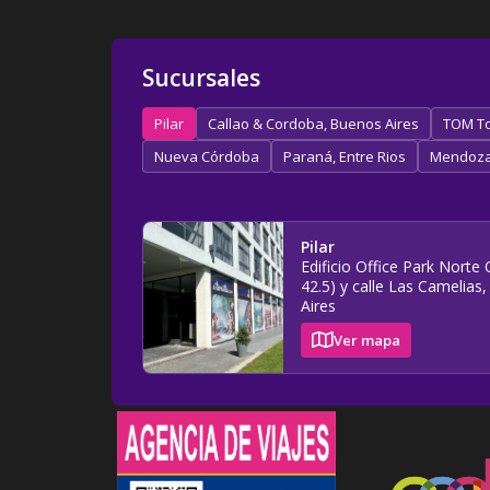
Sucursales
Pilar
Callao & Cordoba, Buenos Aires
TOM To
Nueva Córdoba
Paraná, Entre Rios
Mendoz
Pilar
Edificio Office Park Nort
42.5) y calle Las Camelias,
Aires
Ver mapa