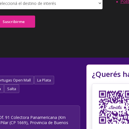
Polí
¿Querés h
rtugas Open Mall
La Plata
a
Salta
e Of. 91 Colectora Panamericana (Km
 Pilar (CP 1669), Provincia de Buenos