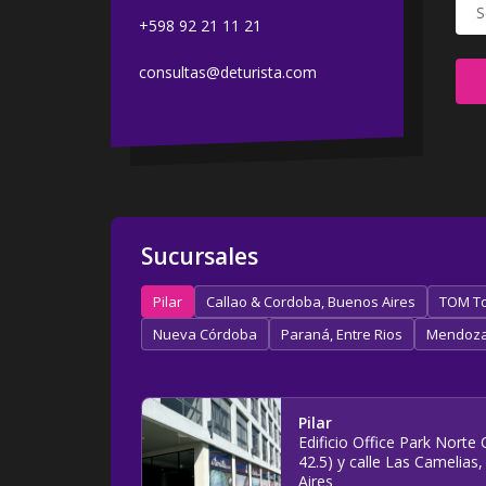
+598 92 21 11 21
consultas@deturista.com
Sucursales
Pilar
Callao & Cordoba, Buenos Aires
TOM To
Nueva Córdoba
Paraná, Entre Rios
Mendoz
Pilar
Edificio Office Park Nort
42.5) y calle Las Camelias,
Aires