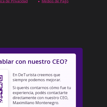
tica de Privacidad
Medios de Pago
ablar con nuestro CEO?
En DeTurista creemos que
siempre podemos mejorar.
Si querés contarnos cómo fue tu
experiencia, podés contactarte
directamente con nuestro CEO,
Maximiliano Montenegro.