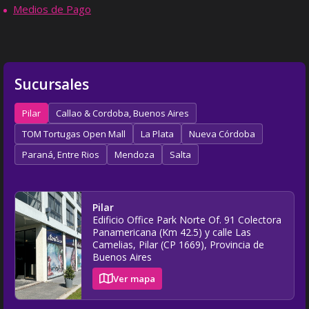
Medios de Pago
Sucursales
Pilar
Callao & Cordoba, Buenos Aires
TOM Tortugas Open Mall
La Plata
Nueva Córdoba
Paraná, Entre Rios
Mendoza
Salta
Pilar
Edificio Office Park Norte Of. 91 Colectora
Panamericana (Km 42.5) y calle Las
Camelias, Pilar (CP 1669), Provincia de
Buenos Aires
Ver mapa